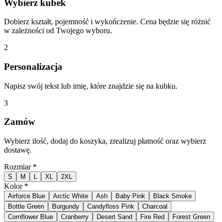
Wybierz kubek
Dobierz kształt, pojemność i wykończenie. Cena będzie się różnić
w zależności od Twojego wyboru.
2
Personalizacja
Napisz swój tekst lub imię, które znajdzie się na kubku.
3
Zamów
Wybierz ilość, dodaj do koszyka, zrealizuj płatność oraz wybierz
dostawę.
Rozmiar
*
S
M
L
XL
2XL
Kolor
*
Airforce Blue
Arctic White
Ash
Baby Pink
Black Smoke
Bottle Green
Burgundy
Candyfloss Pink
Charcoal
Cornflower Blue
Cranberry
Desert Sand
Fire Red
Forest Green