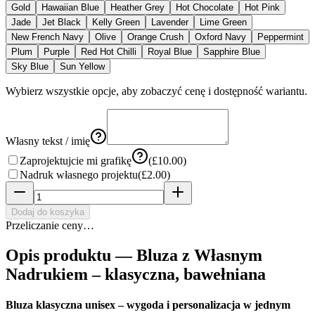
Gold
Hawaiian Blue
Heather Grey
Hot Chocolate
Hot Pink
Jade
Jet Black
Kelly Green
Lavender
Lime Green
New French Navy
Olive
Orange Crush
Oxford Navy
Peppermint
Plum
Purple
Red Hot Chilli
Royal Blue
Sapphire Blue
Sky Blue
Sun Yellow
Wybierz wszystkie opcje, aby zobaczyć cenę i dostępność wariantu.
Własny tekst / imię
Zaprojektujcie mi grafikę
(
£10.00
)
Nadruk własnego projektu
(
£2.00
)
Dodaj do koszyka
Przeliczanie ceny…
Opis produktu —
Bluza z Własnym
Nadrukiem – klasyczna, bawełniana
Bluza klasyczna unisex – wygoda i personalizacja w jednym