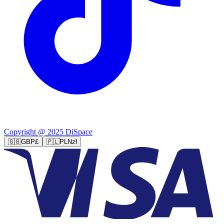
Copyright @ 2025 DiSpace
🇬🇧
GBP
£
🇵🇱
PLN
zł