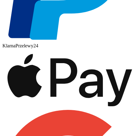
Klarna
Przelewy
24