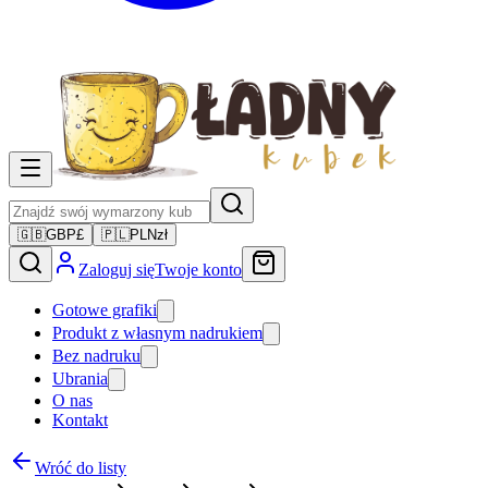
🇬🇧
GBP
£
🇵🇱
PLN
zł
Zaloguj się
Twoje konto
Gotowe grafiki
Produkt z własnym nadrukiem
Bez nadruku
Ubrania
O nas
Kontakt
Wróć do listy