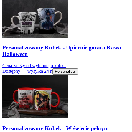
Personalizowany Kubek - Upiornie goraca Kawa
Halloween
Cena zależy od wybranego kubka
Dostępny — wysyłka 24 h
Personalizuj
Personalizowany Kubek - W świecie pełnym