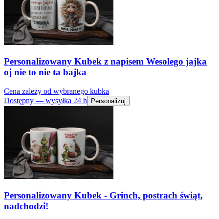
Personalizowany Kubek z napisem Wesolego jajka
oj nie to nie ta bajka
Cena zależy od wybranego kubka
Dostępny — wysyłka 24 h
Personalizuj
Personalizowany Kubek - Grinch, postrach świąt,
nadchodzi!