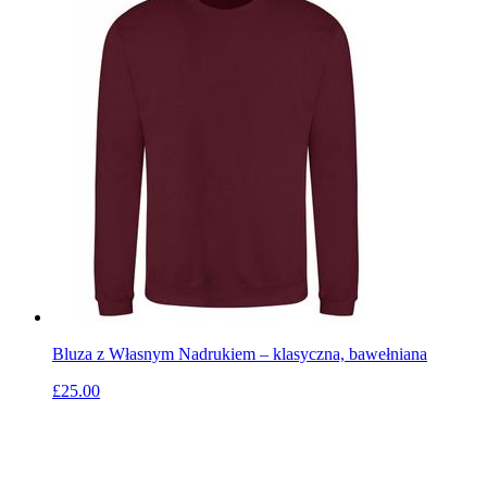
Bluza z Własnym Nadrukiem – klasyczna, bawełniana
£25.00