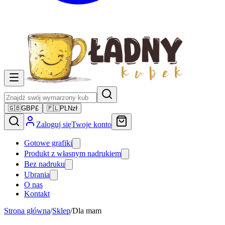
🇬🇧
GBP
£
🇵🇱
PLN
zł
Zaloguj się
Twoje konto
Gotowe grafiki
Produkt z własnym nadrukiem
Bez nadruku
Ubrania
O nas
Kontakt
Strona główna
/
Sklep
/
Dla mam