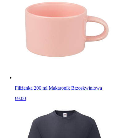
Filiżanka 200 ml Makaronik Brzoskwiniowa
£9.00