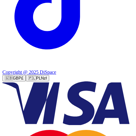
Copyright @ 2025 DiSpace
🇬🇧
GBP
£
🇵🇱
PLN
zł