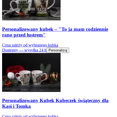
Personalizowany kubek – "To ja mam codziennie
rano przed lustrem"
Cena zależy od wybranego kubka
Dostępny — wysyłka 24 h
Personalizuj
Personalizowany Kubek Kubeczek świąteczny dla
Kasi i Tomka
Cena zależy od wybranego kubka