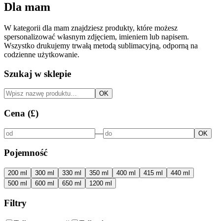
Dla mam
W kategorii dla mam znajdziesz produkty, które możesz
spersonalizować własnym zdjęciem, imieniem lub napisem.
Wszystko drukujemy trwałą metodą sublimacyjną, odporną na
codzienne użytkowanie.
Szukaj w sklepie
OK
Cena (£)
—
OK
Pojemność
200 ml
300 ml
330 ml
350 ml
400 ml
415 ml
440 ml
500 ml
600 ml
650 ml
1200 ml
Filtry