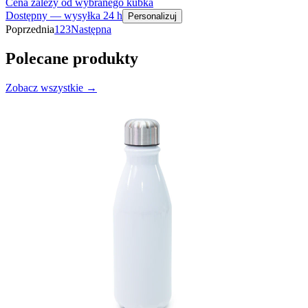
Cena zależy od wybranego kubka
Dostępny — wysyłka 24 h
Personalizuj
Poprzednia
1
2
3
Następna
Polecane produkty
Zobacz wszystkie
→