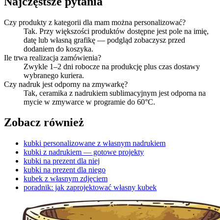
Najczęstsze pytania
Czy produkty z kategorii dla mam można personalizować?
Tak. Przy większości produktów dostępne jest pole na imię,
datę lub własną grafikę — podgląd zobaczysz przed
dodaniem do koszyka.
Ile trwa realizacja zamówienia?
Zwykle 1–2 dni robocze na produkcję plus czas dostawy
wybranego kuriera.
Czy nadruk jest odporny na zmywarkę?
Tak, ceramika z nadrukiem sublimacyjnym jest odporna na
mycie w zmywarce w programie do 60°C.
Zobacz również
kubki personalizowane z własnym nadrukiem
kubki z nadrukiem — gotowe projekty
kubki na prezent dla niej
kubki na prezent dla niego
kubek z własnym zdjęciem
poradnik: jak zaprojektować własny kubek