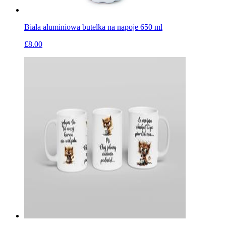
Biała aluminiowa butelka na napoje 650 ml
£8.00