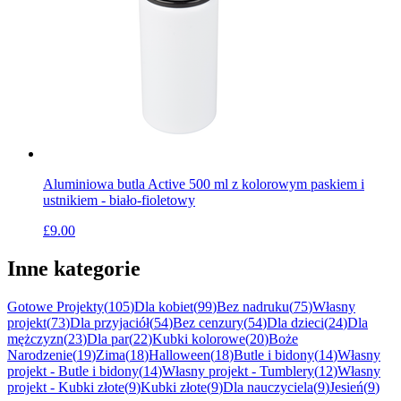
Aluminiowa butla Active 500 ml z kolorowym paskiem i
ustnikiem - biało-fioletowy
£9.00
Inne kategorie
Gotowe Projekty
(
105
)
Dla kobiet
(
99
)
Bez nadruku
(
75
)
Własny
projekt
(
73
)
Dla przyjaciół
(
54
)
Bez cenzury
(
54
)
Dla dzieci
(
24
)
Dla
mężczyzn
(
23
)
Dla par
(
22
)
Kubki kolorowe
(
20
)
Boże
Narodzenie
(
19
)
Zima
(
18
)
Halloween
(
18
)
Butle i bidony
(
14
)
Własny
projekt - Butle i bidony
(
14
)
Własny projekt - Tumblery
(
12
)
Własny
projekt - Kubki złote
(
9
)
Kubki złote
(
9
)
Dla nauczyciela
(
9
)
Jesień
(
9
)