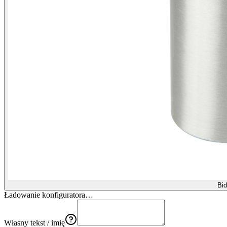
Bid
Ładowanie konfiguratora…
Własny tekst / imię