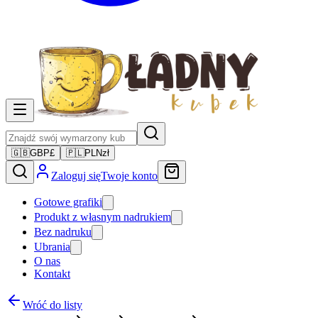
🇬🇧
GBP
£
🇵🇱
PLN
zł
Zaloguj się
Twoje konto
Gotowe grafiki
Produkt z własnym nadrukiem
Bez nadruku
Ubrania
O nas
Kontakt
Wróć do listy