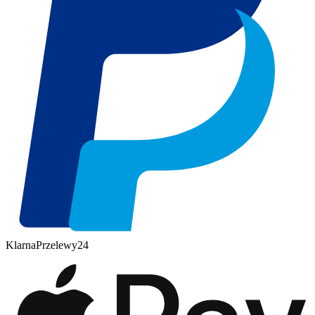
Klarna
Przelewy
24