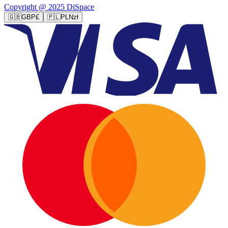
Copyright @ 2025 DiSpace
🇬🇧
GBP
£
🇵🇱
PLN
zł